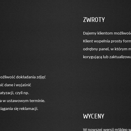
ZWROTY
Dajemy klientom możliwość
Klient wypełnia prosty for
odrębny panel, w którym m
korygującą lub zaktualiz
ożliwość dokładania zdjęć
ić dane i wyjaśnić
yzacji, czyli np.
ona w ustawowym terminie.
ągania się reklamacji.
WYCENY
W nowszej wersji mSklep w