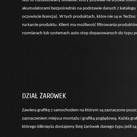
Jest to rozbudowany dodatek, który pozwala na szybkie stworz
akumulatorami bezpośrednio na podstawie danych z katalog
oczywiscie licencja). W tych produktach, które nie są w TecDoc
na karcie produktu. Klient ma możliwość filtrowania produkt
rozmiarach lub systemach auto stop dopasowanych do typu p
DZIAŁ ŻARÓWEK
Zawiera grafikę z samochodem na którym są zaznaczone poszc
zaznaczeniem miejsca montażu i grafiką poglądową. Każda grafi
którego kliknięciu dostajemy listę żarówek danego typu jeśli 