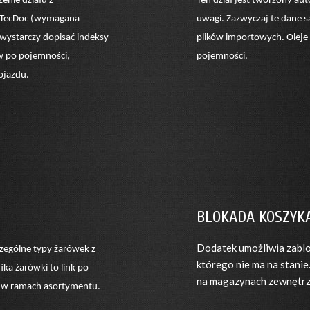
enie działu z
Ten dział jest tworzony a
u TecDoc (wymagana
uwagi. Zazwyczaj te dane 
 wystarczy dopisać indeksy
plików importowych. Oleje f
ów po pojemności,
pojemności.
ojazdu.
BLOKADA KOSZYK
Dodatek umożliwia zablo
zególne typy żarówek z
którego nie ma na stanie
ka żarówki to link po
na magazynach zewnętr
są w ramach asortymentu.