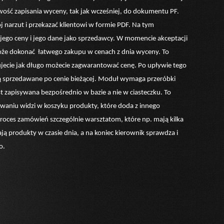
ość zapisania wyceny, tak jak wcześniej, do dokumentu PF.
 narzut i przekazać klientowi w formie PDF. Na tym
jego ceny i jego dane jako sprzedawcy. W momencie akceptacji
może dokonać łatwego zakupu w cenach z dnia wyceny. To
jecie jak długo możecie zagwarantować cenę. Po upływie tego
ą sprzedawane po cenie bieżącej. Moduł wymaga przeróbki
st zapisywana bezpośrednio w bazie a nie w ciasteczku. To
gowaniu widzi w koszyku produkty, które doda z innego
roces zamówień szczególnie warsztatom, które np. mają kilka
ają produkty w czasie dnia, a na koniec kierownik sprawdza i
o.