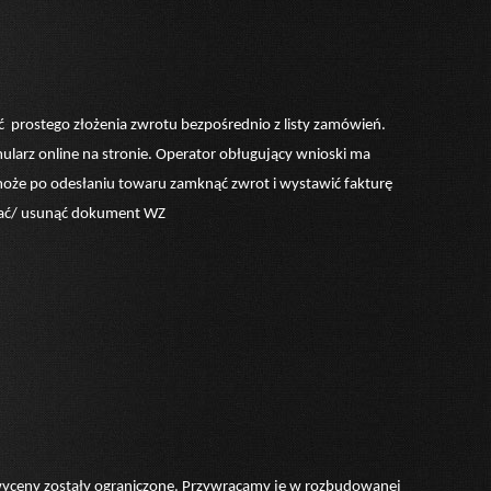
 prostego złożenia zwrotu bezpośrednio z listy zamówień.
mularz online na stronie. Operator obługujący wnioski ma
oże po odesłaniu towaru zamknąć zwrot i wystawić fakturę
ować/ usunąć dokument WZ
yceny zostały ograniczone. Przywracamy je w rozbudowanej