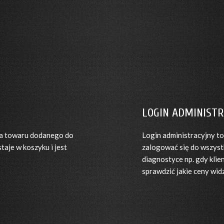
LOGIN ADMINISTR
ia towaru dodanego do
Login administracyjny t
aje w koszyku i jest
zalogować się do wszystk
diagnostyce np. gdy kli
sprawdzić jakie ceny widzi