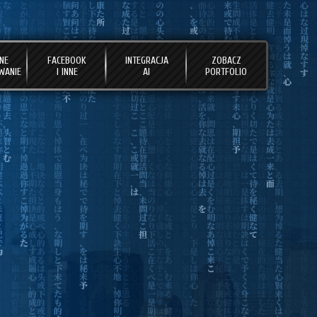
NE
FACEBOOK
INTEGRACJA
ZOBACZ
WANIE
I INNE
AI
PORTFOLIO