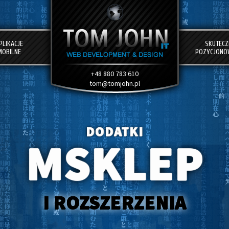
PLIKACJE
SKUTECZ
MOBILNE
POZYCJONO
+48 880 783 610
tom@tomjohn.pl
DODATKI
MSKLEP
I ROZSZERZENIA