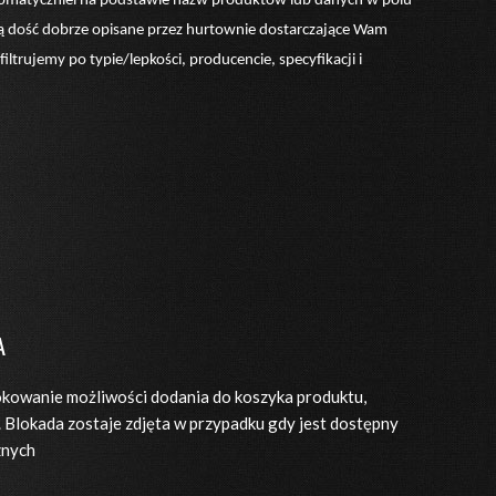
utomatyczniei na podstawie nazw produktów lub danych w polu
są dość dobrze opisane przez hurtownie dostarczające Wam
iltrujemy po typie/lepkości, producencie, specyfikacji i
A
kowanie możliwości dodania do koszyka produktu,
. Blokada zostaje zdjęta w przypadku gdy jest dostępny
znych