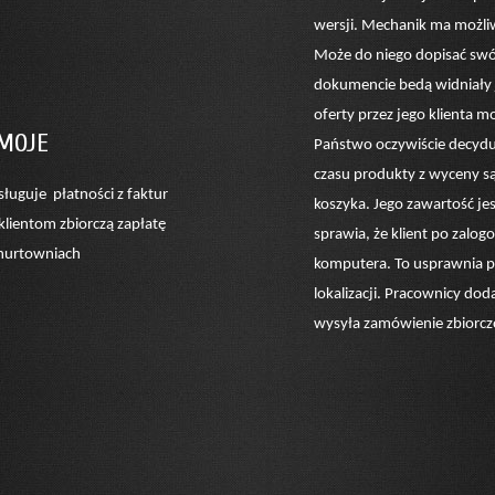
wersji. Mechanik ma możliw
Może do niego dopisać swój
dokumencie bedą widniały 
oferty przez jego klienta 
IMOJE
Państwo oczywiście decydu
czasu produkty z wyceny s
sługuje płatności z faktur
koszyka. Jego zawartość je
klientom zbiorczą zapłatę
sprawia, że klient po zalo
 hurtowniach
komputera. To usprawnia p
lokalizacji. Pracownicy dod
wysyła zamówienie zbiorcz