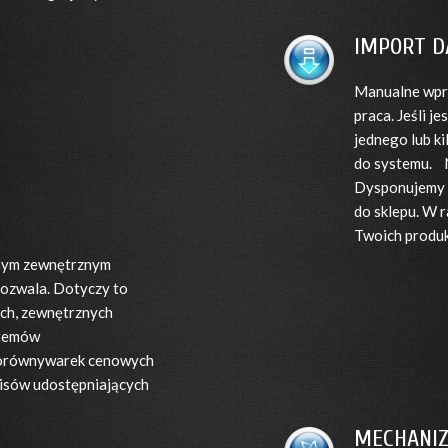
IMPORT D
Manualne wpro
praca. Jeśli j
jednego lub k
do systemu. N
Dysponujemy 
do sklepu. W r
Twoich produ
lnym zewnętrznym
ozwala. Dotyczy to
ch, zewnętrznych
stemów
 porównywarek cenowych
wisów udostępniających
MECHANI