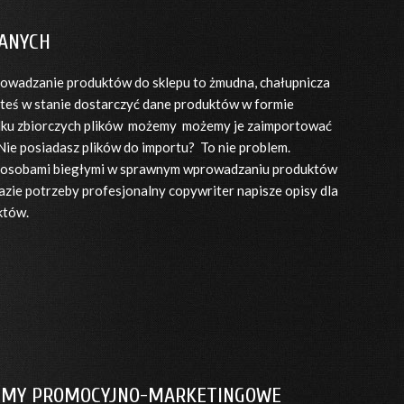
ANYCH
wadzanie produktów do sklepu to żmudna, chałupnicza
esteś w stanie dostarczyć dane produktów w formie
ilku zbiorczych plików możemy możemy je zaimportować
ie posiadasz plików do importu? To nie problem.
osobami biegłymi w sprawnym wprowadzaniu produktów
azie potrzeby profesjonalny copywriter napisze opisy dla
któw.
ZMY PROMOCYJNO-MARKETINGOWE