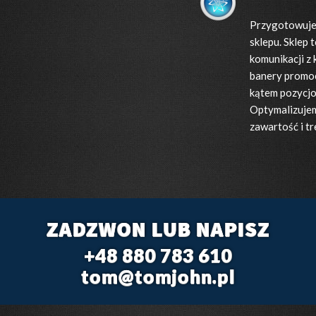
Przygotowuje
sklepu. Sklep 
komunikacji z 
banery promoc
kątem pozycj
Optymalizujemy
zawartość i tr
ZADZWON LUB NAPISZ
+48 880 783 610
tom@tomjohn.pl