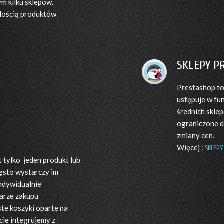
m kilku sklepów.
ilością produktów
SKLEPY P
Prestashop to
ustępuje w fu
średnich sklep
ograniczone d
zmiany cen.
Więcej :
SKLEPY
t tylko jeden produkt lub
często wystarczy im
ndywidualnie
arze zakupu
te koszyki oparte na
cie integrujemy z